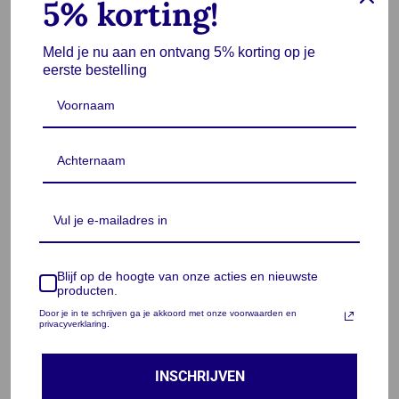
5% korting!
Meld je nu aan en ontvang 5% korting op je
eerste bestelling
Lukana Telefoonhouder
Lukana Tablet houder auto
Hoofdsteun Auto – Zwart
hoofdsteun met verstelbare
arm
€
12,95
€
22,95
5.0
Gewaardee
rd
5.00
uit
5
In winkelwagen
In winkelwagen
Beschrijving
Blijf op de hoogte van onze acties en nieuwste
producten.
Door je in te schrijven ga je akkoord met onze voorwaarden en
Beoordelingen (0)
privacyverklaring.
Ontdek de ultieme oplossing voor een georganiseerde
auto-interieur met onze innovatieve Auto Organizer!
INSCHRIJVEN