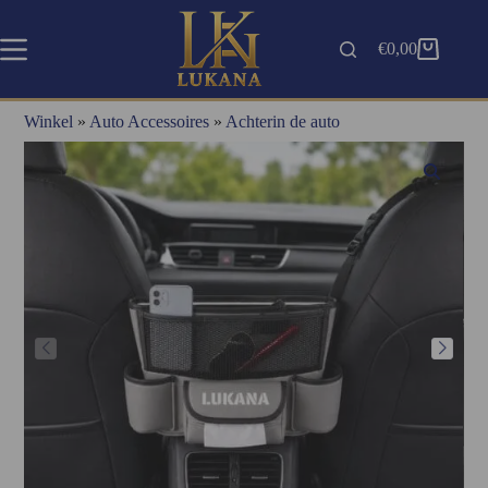
€
0,00
Winkel
»
Auto Accessoires
»
Achterin de auto