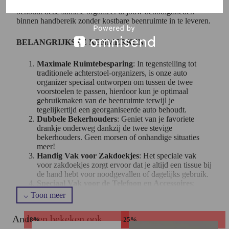
Ontworpen om perfect te passen tussen de twee voorstoelen,
behoudt deze slimme organizer al jouw benodigdheden
binnen handbereik zonder kostbare beenruimte in te leveren.
BELANGRIJKSTE KENMERKEN:
Maximale Ruimtebesparing
: In tegenstelling tot
traditionele achterstoel-organizers, is onze auto
organizer speciaal ontworpen om tussen de twee
voorstoelen te passen, hierdoor kun je optimaal
gebruikmaken van de beenruimte terwijl je
tegelijkertijd een georganiseerde auto behoudt.
Dubbele Bekerhouders
: Geniet van je favoriete
drankje onderweg dankzij de twee stevige
bekerhouders. Geen morsen of onhandige situaties
meer!
Handig Vak voor Zakdoekjes
: Het speciale vak
voor zakdoekjes zorgt ervoor dat je altijd een tissue bij
de hand hebt voor noodgevallen of dagelijks gebruik.
Speciaal Vak voor de Telefoon en Accessoires
:
Houd je telefoon, zonnebril, pennen, sleutels en
andere accessoires netjes op één plek. Geen
rondslingerende voorwerpen meer die je aandacht van
Anderen bekeken ook
de weg afleiden.
-18%
-25%