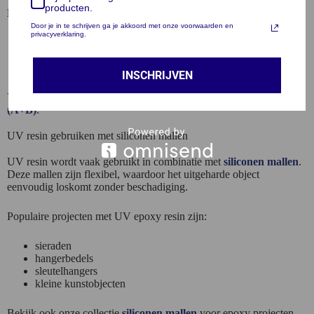
producten.
Epoxy giethars (A+B)
Door je in te schrijven ga je akkoord met onze voorwaarden en
privacyverklaring.
bestaat uit twee componenten
geschikt voor grotere gietprojecten
langere uithardingstijd
INSCHRIJVEN
Voor grotere gietstukken kun je beter kiezen voor
epoxy giethars
(A+B)
.
UV resin gebruiken met siliconen mallen
UV resin wordt vaak gebruikt in combinatie met
siliconen mallen
.
Deze mallen zijn flexibel, waardoor het uitgeharde object
eenvoudig loskomt zonder beschadiging.
Populaire projecten met UV epoxy resin zijn:
sieraden
hangerbedels
sleutelhangers
kleine kunstobjecten
Bekijk ook onze collectie
siliconen mallen
voor epoxy projecten.