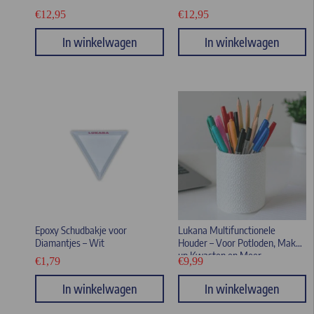
€
12,95
€
12,95
In winkelwagen
In winkelwagen
Epoxy Schudbakje voor
Lukana Multifunctionele
Diamantjes – Wit
Houder – Voor Potloden, Make-
up Kwasten en Meer –
€
1,79
€
9,99
Gemaakt van Duurzaam PLA
In winkelwagen
In winkelwagen