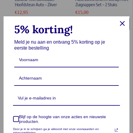
Hoofdsteun Auto – Zilver
Zuignappen Set – 2 Stuks
€
12,95
€
15,00
In winkelwagen
In winkelwagen
5% korting!
Meld je nu aan en ontvang 5% korting op je
eerste bestelling
Lukana Universele Auto
Lukana M-205 Telefoonhouder
Organizer met Bekerhouders
Auto – Zwart
Blijf op de hoogte van onze acties en nieuwste
€
15,95
€
7,95
producten.
4.0 (1
Gewaardee
reviews)
Door je in te schrijven ga je akkoord met onze voorwaarden en
rd
4.00
uit
privacyverklaring.