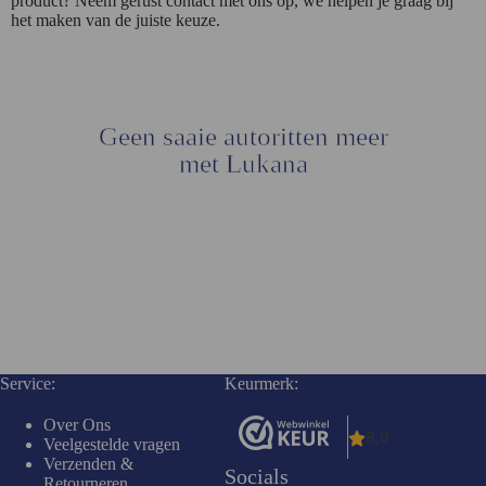
product? Neem gerust contact met ons op, we helpen je graag bij
het maken van de juiste keuze.
Geen saaie autoritten meer
met Lukana
Service:
Keurmerk:
Over Ons
Veelgestelde vragen
Verzenden &
Socials
Retourneren