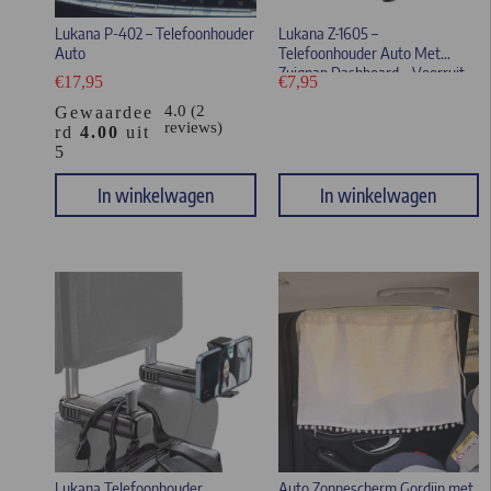
Lukana P-402 – Telefoonhouder
Lukana Z-1605 –
Auto
Telefoonhouder Auto Met
Zuignap Dashboard – Voorruit
€
17,95
€
7,95
4.0 (2
Gewaardee
reviews)
rd
4.00
uit
5
In winkelwagen
In winkelwagen
Lukana Telefoonhouder
Auto Zonnescherm Gordijn met