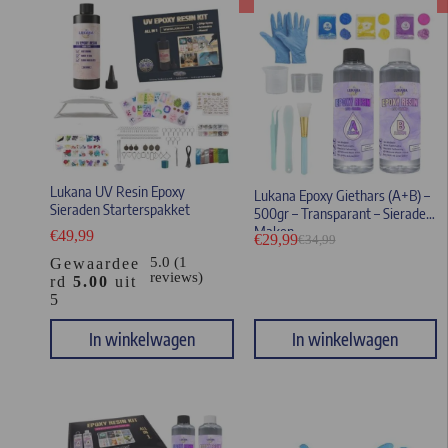
Lukana UV Resin Epoxy
Lukana Epoxy Giethars (A+B) –
Sieraden Starterspakket
500gr – Transparant – Sieraden
Maken
€
49,99
€
29,99
€
34,99
5.0 (1
Gewaardee
reviews)
rd
5.00
uit
5
In winkelwagen
In winkelwagen