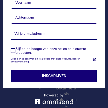
GARA
KWALI
EENV
VEILIG
NTIE
TEIT
OUDIG
&
IN
MILIE
Onze epoxy
Onze epoxy
GEBR
UVRIE
wordt
is
UIK
NDELI
beoordeeld
krasbestend
JK
met een 9,4
ig, UV-
Dankzij de
en niet
bestendig
perfecte
Geurarm,
goed = geld
en vergeelt
mengverho
oplosmiddel
Blijf op de hoogte van onze acties en nieuwste
terug!
niet,
producten.
uding en
vrij en veilig
waardoor
luchtbelvrije
Door je in te schrijven ga je akkoord met onze voorwaarden en
voor
privacyverklaring.
jouw
afwerking is
binnengebr
projecten
onze epoxy
uik, zonder
jarenlang
INSCHRIJVEN
ideaal voor
schadelijke
mooi
zowel
dampen.
blijven.
beginners
als
professional
s.