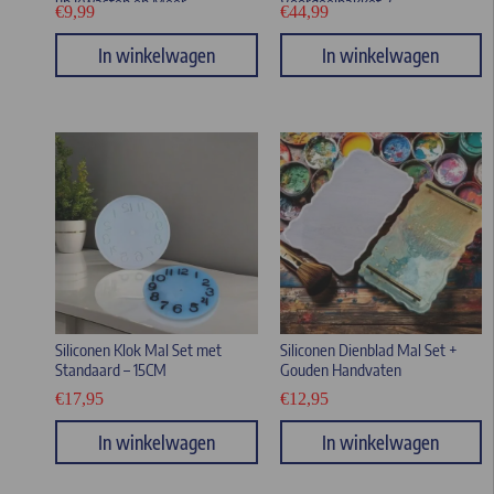
up Kwasten en Meer –
Voordeelpakket 2
€
9,99
€
44,99
Gemaakt van Duurzaam PLA
In winkelwagen
In winkelwagen
Siliconen Klok Mal Set met
Siliconen Dienblad Mal Set +
Standaard – 15CM
Gouden Handvaten
€
17,95
€
12,95
In winkelwagen
In winkelwagen