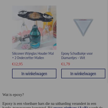
Siliconen Wijnglas Houder Mal
Epoxy Schudbakje voor
+ 2 Onderzetter Mallen
Diamantjes – Wit
€
12,95
€
1,79
In winkelwagen
In winkelwagen
Wat is epoxy?
Epoxy is een vloeibare hars die na uitharding verandert in een
harde, transparante kunststof. Bij
epoxy giethars (A+B)
wordt de