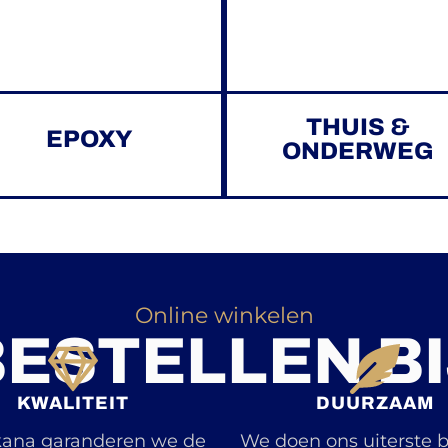
THUIS &
EPOXY
ONDERWEG
Online winkelen
ESTELLEN BI
KWALITEIT
DUURZAAM
kana garanderen we de
We doen ons uiterste 