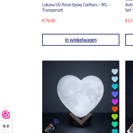
Lukana UV Resin Epoxy Giethars – 1KG –
Auto
Transparant
Set 
€
79,00
€
15
In winkelwagen
8,9