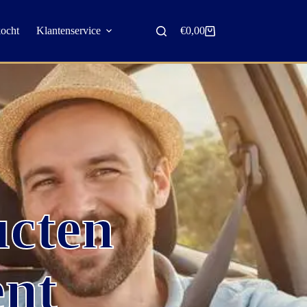
kocht
Klantenservice
€
0,00
ucten
ent