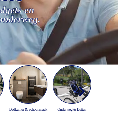
adgets en
 onderweg.
Badkamer & Schoonmaak
Onderweg & Buiten
Woonacces