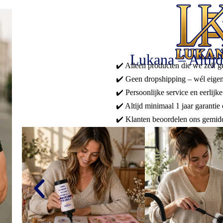
Lukana – Altijd
✔️ Alleen producten die we zelf 
✔️ Geen dropshipping – wél eige
✔️ Persoonlijke service en eerlij
✔️ Altijd minimaal 1 jaar garantie
✔️ Klanten beoordelen ons gemidd