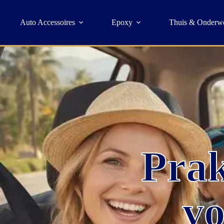
Auto Accessoires
Epoxy
Thuis & Onderw
Prak
vo