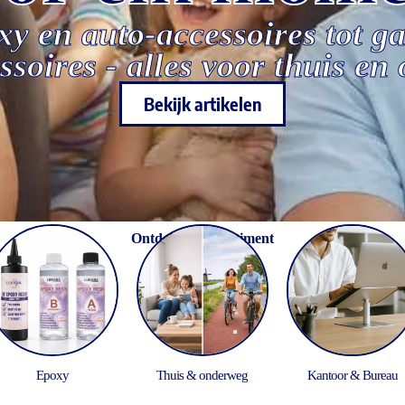
y en auto-accessoires tot g
soires - alles voor thuis en
Bekijk artikelen
Ontdek het assortiment
Epoxy
Thuis & onderweg
Kantoor & Bureau