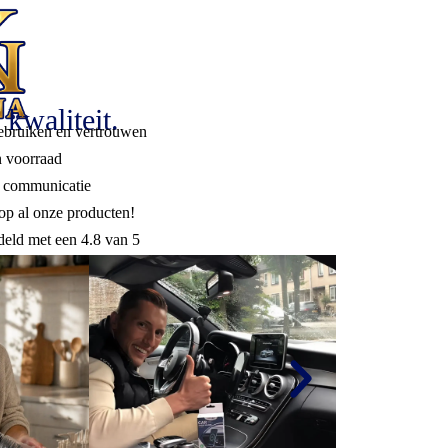
 kwaliteit.
gebruiken en vertrouwen
n voorraad
ke communicatie
 op al onze producten!
eld met een 4.8 van 5