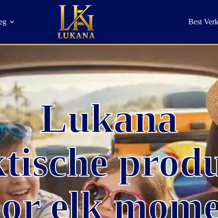
eg
Best Ver
Lukana
tische prod
or elk mom