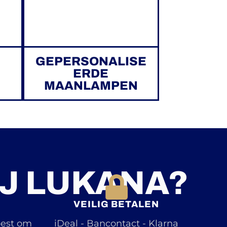
GEPERSONALISE
ERDE
MAANLAMPEN
J LUKANA?
VEILIG BETALEN
best om
iDeal - Bancontact - Klarna