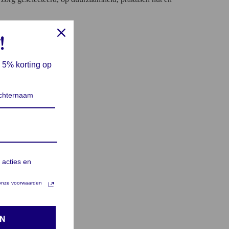
t in.
!
herp en écht nuttig.
 5% korting op
 acties en
t onze voorwaarden
EN