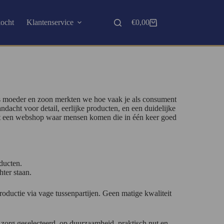
kocht
Klantenservice
€
0,00
 Als moeder en zoon merkten we hoe vaak je als consument
dacht voor detail, eerlijke producten, en een duidelijke
tot een webshop waar mensen komen die in één keer goed
ducten.
hter staan.
ductie via vage tussenpartijen. Geen matige kwaliteit
 zorg geselecteerd, op duurzaamheid, praktisch nut en