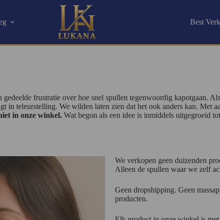
eg
Best Ver
 een gedeelde frustratie over hoe snel spullen tegenwoordig kapotgaan.
t in teleurstelling.
We wilden laten zien dat het ook anders kan. Met aan
niet in onze winkel.
Wat begon als een idee is inmiddels uitgegroeid 
We verkopen geen duizenden pro
Alleen de spullen waar we zelf ac
Geen dropshipping. Geen massapro
producten.
Elk product in onze winkel is met