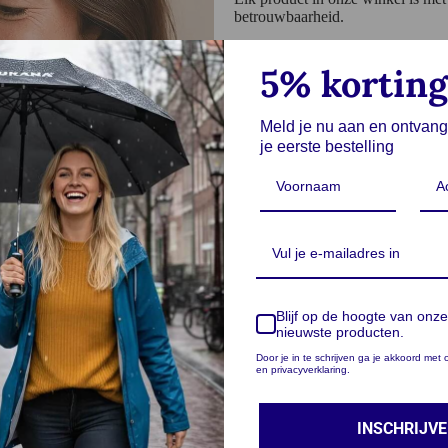
betrouwbaarheid.
Twijfelen we? Dan komt het er nie
5% korting
Valt het tegen? Dan gaat het eruit.
Zo blijft ons assortiment klein, sc
Meld je nu aan en ontvang
je eerste bestelling
Ontdek het assortiment
Blijf op de hoogte van onze
nieuwste producten.
Door je in te schrijven ga je akkoord me
en privacyverklaring.
INSCHRIJV