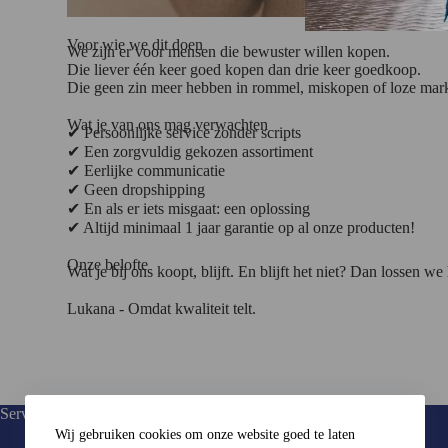
Voor wie we dit doen
We zijn er voor mensen die bewuster willen kopen.
Die liever één keer goed kopen dan drie keer goedkoop.
Die geen zin meer hebben in rommel, miskopen of loze market
Wat je van ons mag verwachten
✔ Persoonlijke service zonder scripts
✔ Een zorgvuldig gekozen assortiment
✔ Eerlijke communicatie
✔ Geen dropshipping
✔ En als er iets misgaat: een oplossing
✔ Altijd minimaal 1 jaar garantie op al onze producten!
Onze belofte
Wat je bij ons koopt, blijft. En blijft het niet? Dan lossen we
Lukana - Omdat kwaliteit telt.
Service:
Keurmerk:
Wij gebruiken cookies om onze website goed te laten