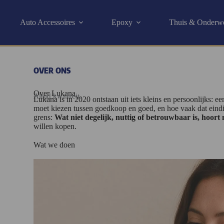
Auto Accessoires
Epoxy
Thuis & Onderw
OVER ONS
Over Lukana
Altijd kwaliteit.
Lukana is in 2020 ontstaan uit iets kleins en persoonlijks:
moet kiezen tussen goedkoop en goed, en hoe vaak dat eindig
grens:
Wat niet degelijk, nuttig of betrouwbaar is, hoort 
willen kopen.
Wat we doen