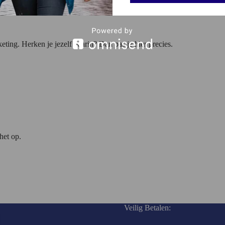
ing. Herken je jezelf daarin? Dan pas je hier precies.
 het op.
Veilig Betalen: