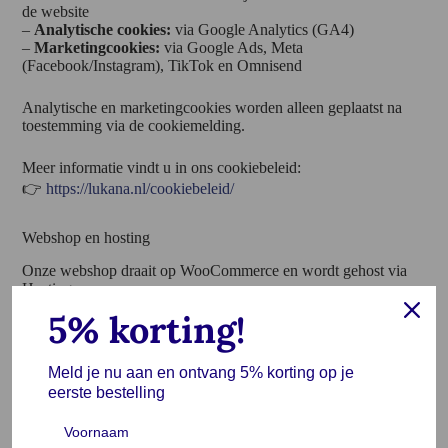
de website
–
Analytische cookies:
via Google Analytics (GA4)
–
Marketingcookies:
via Google Ads, Meta
(Facebook/Instagram), TikTok en Omnisend
Analytische en marketingcookies worden alleen geplaatst na
toestemming via de cookiemelding.
Meer informatie vindt u in ons cookiebeleid:
👉
https://lukana.nl/cookiebeleid/
Webshop en hosting
Onze webshop draait op WooCommerce en wordt gehost via
Hostinger.
5% korting!
Deze partijen verwerken gegevens in onze opdracht en nemen
passende beveiligingsmaatregelen, zoals SSL-encryptie.
Meld je nu aan en ontvang 5% korting op je
Betalingen
eerste bestelling
Voor betalingen maken wij gebruik van: