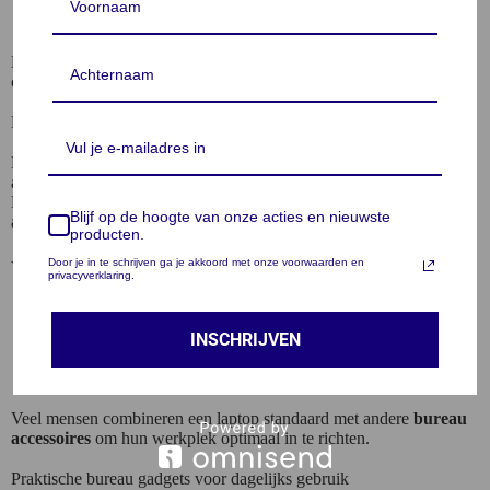
make-up spiegels met verlichting
Met deze producten kun je je bureau efficiënt indelen en
comfortabel werken.
Ergonomisch werken met een laptop standaard
Een
laptop standaard
is een van de meest gebruikte bureau
accessoires voor mensen die regelmatig op een laptop werken.
Door je laptop iets hoger te plaatsen kun je een betere zithouding
Blijf op de hoogte van onze acties en nieuwste
aannemen en nekklachten voorkomen.
producten.
Door je in te schrijven ga je akkoord met onze voorwaarden en
Voordelen van een laptop standaard:
privacyverklaring.
betere ergonomische houding
meer comfort tijdens het werken
INSCHRIJVEN
betere ventilatie voor je laptop
meer ruimte op je bureau
Veel mensen combineren een laptop standaard met andere
bureau
accessoires
om hun werkplek optimaal in te richten.
Praktische bureau gadgets voor dagelijks gebruik