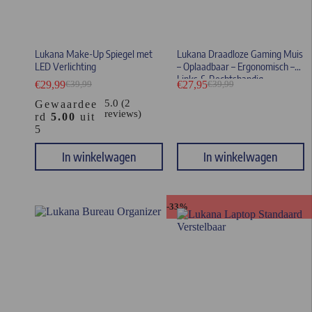
Lukana Make-Up Spiegel met
Lukana Draadloze Gaming Muis
LED Verlichting
– Oplaadbaar – Ergonomisch –
Links & Rechtshandig
€
29,99
€
27,95
€
39,99
€
39,99
5.0 (2
Gewaardee
reviews)
rd
5.00
uit
5
In winkelwagen
In winkelwagen
-33%