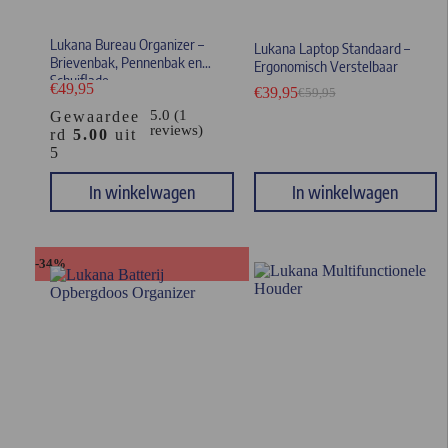
Lukana Bureau Organizer –
Lukana Laptop Standaard –
Brievenbak, Pennenbak en
Ergonomisch Verstelbaar
Schuiflade
€
49,95
€
39,95
€
59,95
5.0 (1
Gewaardee
reviews)
rd
5.00
uit
5
In winkelwagen
In winkelwagen
-34%