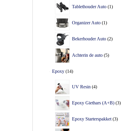
Tablethouder Auto
1
Organizer Auto
1
Bekerhouder Auto
2
Achterin de auto
5
Epoxy
14
UV Resin
4
Epoxy Giethars (A+B)
3
Epoxy Starterspakket
3