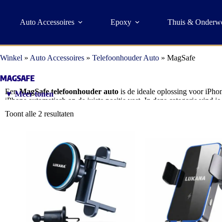
Auto Accessoires
Epoxy
Thuis & Onderw
Winkel
»
Auto Accessoires
»
Telefoonhouder Auto
»
MagSafe
MAGSAFE
Een
MagSafe telefoonhouder auto
is de ideale oplossing voor iPhon
▼ Meer tonen
iPhone automatisch op de juiste positie vast. In deze categorie vind
stabiliteit. Perfect voor veilig navigeren en handsfree bellen onderweg
Toont alle 2 resultaten