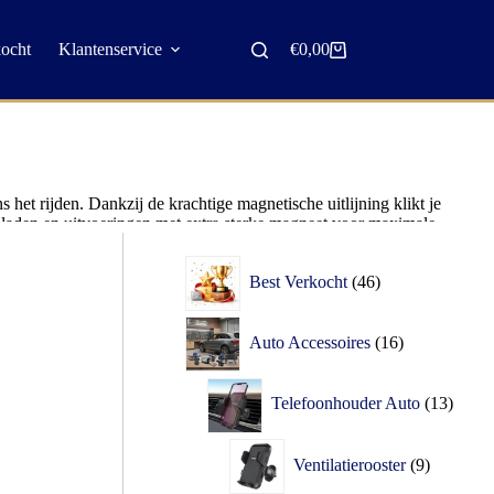
kocht
Klantenservice
€
0,00
 het rijden. Dankzij de krachtige magnetische uitlijning klikt je
opladen en uitvoeringen met extra sterke magneet voor maximale
Best Verkocht
46
Auto Accessoires
16
Telefoonhouder Auto
13
Ventilatierooster
9