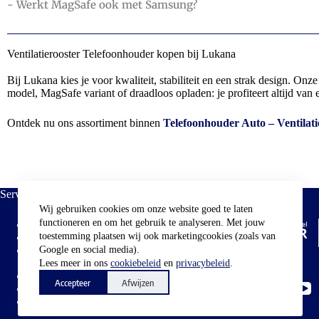
- Werkt MagSafe ook met Samsung?
Ventilatierooster Telefoonhouder kopen bij Lukana
Bij Lukana kies je voor kwaliteit, stabiliteit en een strak design. O
model, MagSafe variant of draadloos opladen: je profiteert altijd van
Ontdek nu ons assortiment binnen
Telefoonhouder Auto – Ventilati
Service:
Keurmerk:
Wij gebruiken cookies om onze website goed te laten
functioneren en om het gebruik te analyseren. Met jouw
Over Ons
toestemming plaatsen wij ook marketingcookies (zoals van
Veelgestelde vragen
Verzenden &
Google en social media).
Socials
Retourneren
Lees meer in ons
cookiebeleid
en
privacybeleid
.
Klachtenpagina
Accepteer
Afwijzen
Garantie
Contact