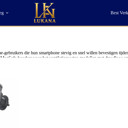
eg
Best Ver
e-gebruikers die hun smartphone stevig en snel willen bevestigen tijdens
 je MagSafe houders voor het ventilatierooster, modellen met draadloos 
.