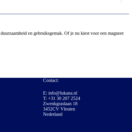
d op duurzaamheid en gebruiksgemak. Of je nu kiest voor een magneet
Contact:
E: info@lukana.nl
T: +31 30 207 2524
Zwenkgraslaan 18
3452CV Vleuten
Nederland