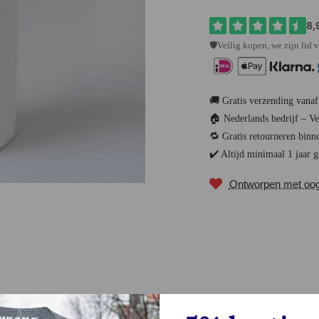
🛡️Veilig kopen, we zijn lid
🚚 Gratis verzending vanaf
🏠 Nederlands bedrijf – V
🔁 Gratis retourneren binn
✔️ Altijd minimaal 1 jaar g
Ontworpen met oog v
Bekijk ook 
Beoordelingen (0)
-33%