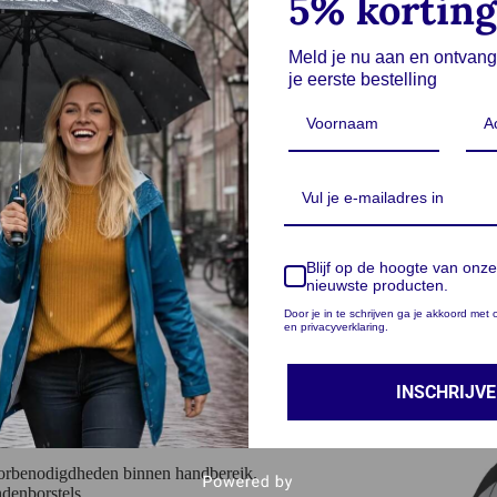
5% korting
isch
Meld je nu aan en ontvang
nctionaliteit en design. Gemaakt van
duurzaam
je eerste bestelling
baar en een stijlvolle toevoeging aan elk interieur.
aken het een must-have voor een georganiseerde
afbreekbaar materiaal dat bijdraagt aan een
Lukana
Ergono
Blijf op de hoogte van onze
€
39,9
, tandenborstels, keukengerei, sieraden
en
nieuwste producten.
Door je in te schrijven ga je akkoord me
en privacyverklaring.
 uitstraling die past bij diverse interieurstijlen.
Anderen 
-18%
e in, terwijl je spullen overzichtelijk blijven.
INSCHRIJV
orbenodigdheden binnen handbereik.
denborstels.