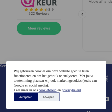
Service:
Keurmerk:
Wij gebruiken cookies om onze website goed te laten
functioneren en om het gebruik te analyseren. Met jouw
Over Ons
toestemming plaatsen wij ook marketingcookies (zoals van
Veelgestelde vragen
Verzenden &
Google en social media).
Socials
Retourneren
Lees meer in ons
cookiebeleid
en
privacybeleid
.
Klachtenpagina
Accepteer
Afwijzen
Garantie
Contact