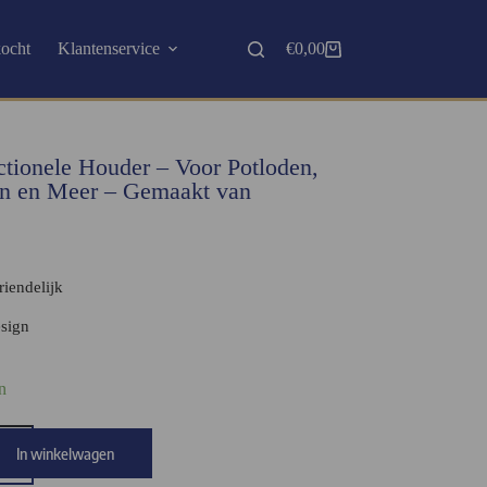
kocht
Klantenservice
€
0,00
tionele Houder – Voor Potloden,
n en Meer – Gemaakt van
iendelijk
esign
n
In winkelwagen