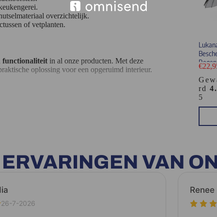
 keukengerei.
tselmateriaal overzichtelijk.
ctussen of vetplanten.
Lukana
Besch
functionaliteit
in al onze producten. Met deze
Regen
€
22,9
n praktische oplossing voor een opgeruimd interieur.
Gew
rd
4
5
E ERVARINGEN VAN O