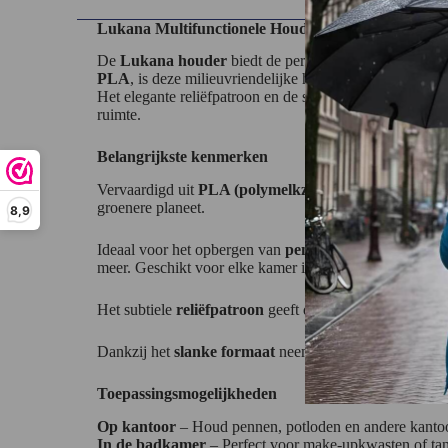
Lukana Multifunctionele Houder – Stijlvol en Prakt
De
Lukana houder
biedt de perfecte balans tussen fu
PLA
, is deze milieuvriendelijke houder veelzijdig inzet
Het elegante reliëfpatroon en de stevige constructie m
ruimte.
Belangrijkste kenmerken
Vervaardigd uit
PLA (polymelkzuur)
, een biologisch 
groenere planeet.
8,9
Ideaal voor het opbergen van
pennen, make-upkwasten
meer. Geschikt voor elke kamer in huis.
Het subtiele
reliëfpatroon
geeft de houder een eigentijdse
Dankzij het
slanke formaat
neemt de houder weinig ruimt
Toepassingsmogelijkheden
Op kantoor
– Houd pennen, potloden en andere kanto
In de badkamer
– Perfect voor make-upkwasten of tan