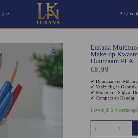
eg
Best Ver
Lukana Multifunc
Make-up Kwaste
Duurzaam PLA
€
9,99
✔ Duurzaam en Milieuvr
✔ Veelzijdig in Gebruik
✔ Modern en Stijlvol D
✔ Compact en Handig
Levertijd: 2-4 werkdage