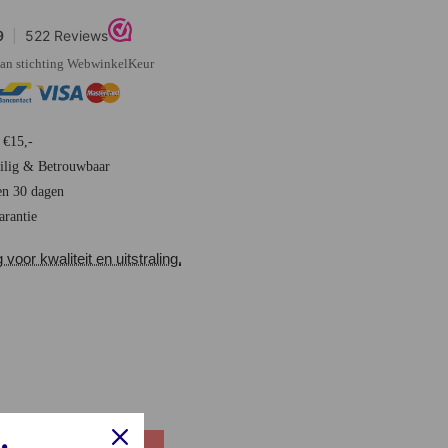
 van stichting WebwinkelKeur
 €15,-
eilig & Betrouwbaar
en 30 dagen
arantie
oor kwaliteit en uitstraling.
eens