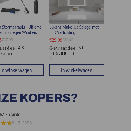
 Stormparaplu – Ultieme
Lukana Make-Up Spiegel met
erming tegen Wind en
LED Verlichting
5
€
29,99
€
27,95
€
39,99
4.8
5.0
aardee
Gewaardee
.75
uit
rd
5.00
uit
5
In winkelwagen
In winkelwagen
NZE KOPERS?