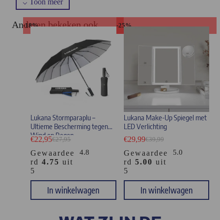
Anderen bekeken ook
-18%
-25%
Lukana Stormparaplu –
Lukana Make-Up Spiegel met
Ultieme Bescherming tegen
LED Verlichting
Wind en Regen
€
22,95
€
29,99
€
27,95
€
39,99
4.8
5.0
Gewaardee
Gewaardee
rd
4.75
uit
rd
5.00
uit
5
5
In winkelwagen
In winkelwagen
De Lukana telefoonhouder is de meest hoogwaardige