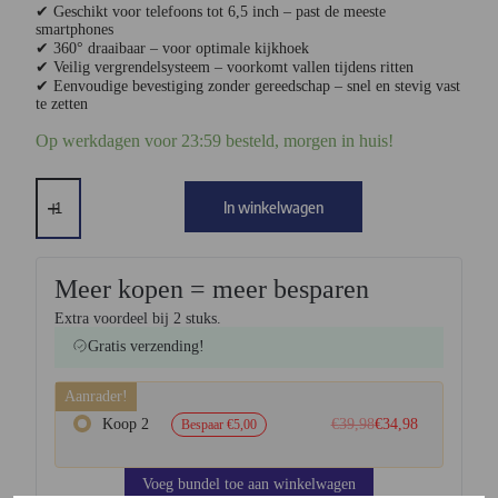
✔ Geschikt voor telefoons tot 6,5 inch – past de meeste
smartphones
✔ 360° draaibaar – voor optimale kijkhoek
✔ Veilig vergrendelsysteem – voorkomt vallen tijdens ritten
✔ Eenvoudige bevestiging zonder gereedschap – snel en stevig vast
te zetten
Op werkdagen voor 23:59 besteld, morgen in huis!
In winkelwagen
Meer kopen = meer besparen
Extra voordeel bij 2 stuks.
Gratis verzending!
Aanrader!
Koop 2
€
39,98
€
34,98
Bespaar
€
5,00
Voeg bundel toe aan winkelwagen