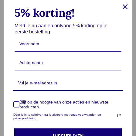
5% korting!
Meld je nu aan en ontvang 5% korting op je
🛡️Veilig kopen, we zijn lid van stichting WebwinkelKeur
eerste bestelling
🚚 Gratis verzending vanaf €15,-
🏠 Nederlands bedrijf – Veilig & Betrouwbaar
🔁 Gratis retourneren binnen 30 dagen
✔️ Altijd minimaal 1 jaar garantie
Ontworpen met oog voor kwaliteit en uitstraling.
Blijf op de hoogte van onze acties en nieuwste
producten.
Beschrijving
Door je in te schrijven ga je akkoord met onze voorwaarden en
privacyverklaring.
Beoordelingen (2)