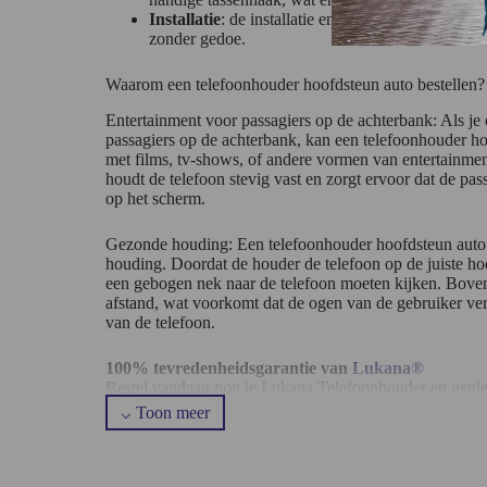
Installatie
: de installatie en verwijdering van de
zonder gedoe.
Waarom een telefoonhouder hoofdsteun auto bestellen?
Entertainment voor passagiers op de achterbank: Als je 
passagiers op de achterbank, kan een telefoonhouder h
met films, tv-shows, of andere vormen van entertainmen
houdt de telefoon stevig vast en zorgt ervoor dat de pa
op het scherm.
Gezonde houding: Een telefoonhouder hoofdsteun auto
houding. Doordat de houder de telefoon op de juiste ho
een gebogen nek naar de telefoon moeten kijken. Boven
afstand, wat voorkomt dat de ogen van de gebruiker ver
van de telefoon.
100% tevredenheidsgarantie van
Lukana®
Bestel vandaag nog je Lukana Telefoonhouder en genie
Gratis verzending met Track and Trace
100% tevredenheidsgarantie
30 dagen kosteloos retourneren