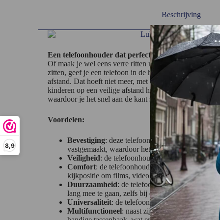
Beschrijving
Een telefoonhouder dat perfect is voor een gezin m
Of maak je wel eens verre ritten met de kinderen achter
zitten, geef je een telefoon in de hand, dan zorgt dit vo
afstand. Dat hoeft niet meer, met de Lukana telefoonho
kinderen op een veilige afstand hun favoriete serie kun
waardoor je het snel aan de kant schuift als het niet wor
Voordelen:
Bevestiging
: deze telefoonhouder kan moeiteloo
8,9
vastgemaakt, waardoor het compatibel is met all
Veiligheid
: de telefoonhouder zorgt voor een veil
Comfort
: de telefoonhouder is ideaal voor uitge
kijkpositie om films, video’s en andere content te
Duurzaamheid
: de telefoonhouder is gemaakt 
lang mee te gaan, zelfs bij dagelijks gebruik.
Universaliteit
: de telefoonhouder is universeel e
Multifunctioneel
: naast zijn functie als telefoo
handige tassenhaak, wat erg praktisch is tijdens h