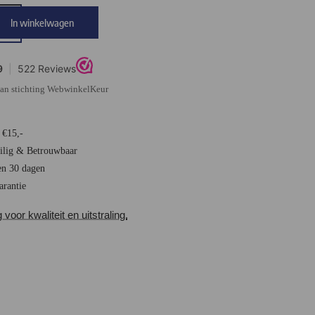
In winkelwagen
 van stichting WebwinkelKeur
 €15,-
eilig & Betrouwbaar
en 30 dagen
arantie
oor kwaliteit en uitstraling.