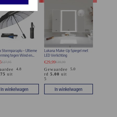
 Stormparaplu – Ultieme
Lukana Make-Up Spiegel met
erming tegen Wind en
LED Verlichting
5
€
29,99
€
27,95
€
39,99
4.8
5.0
aardee
Gewaardee
.75
uit
rd
5.00
uit
5
In winkelwagen
In winkelwagen