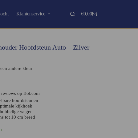
kocht
Klantenservice
€
0,00
houder Hoofdsteun Auto – Zilver
 een andere kleur
9 reviews op Bol.com
elbare hoofdsteunen
ptimale kijkhoek
p hobbelige wegen
ns tot 10 cm breed
n