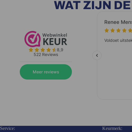
WAT ZIJN D
Service:
Keurmerk: