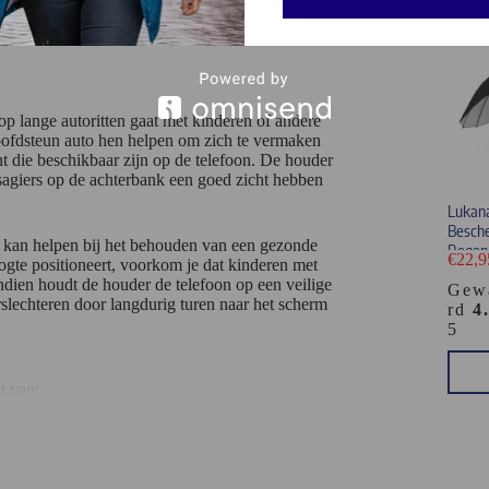
 telefoonhouder verlopen vlot en gemakkelijk,
op lange autoritten gaat met kinderen of andere
oofdsteun auto hen helpen om zich te vermaken
t die beschikbaar zijn op de telefoon. De houder
ssagiers op de achterbank een goed zicht hebben
Lukana
Besch
 kan helpen bij het behouden van een gezonde
Regen
€
22,9
ogte positioneert, voorkom je dat kinderen met
dien houdt de houder de telefoon op een veilige
Gew
slechteren door langdurig turen naar het scherm
rd
4
5
t van: