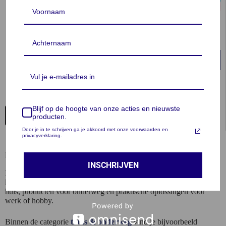
Lukana Maanlamp 3D
Siliconen Wijnglas Houder Mal
Nachtlamp – 16 Kleuren –
+ 2 Onderzetter Mallen
Standaard
€
22,99
€
12,95
In winkelwagen
In winkelwagen
Blijf op de hoogte van onze acties en nieuwste
1
2
3
VORIGE
producten.
Door je in te schrijven ga je akkoord met onze voorwaarden en
privacyverklaring.
Praktische accessoires voor thuis en onderweg
INSCHRIJVEN
In onze winkel vind je verschillende producten die het dagelijks
leven makkelijker maken. Denk aan handige accessoires voor in
huis, producten voor onderweg en praktische oplossingen voor
werk of hobby.
Binnen de categorie
thuis & onderweg
vind je bijvoorbeeld