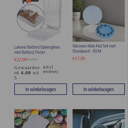
Siliconen Klok Mal Set met
Lukana Batterij Opbergdoos
Standaard – 15CM
met Batterij Tester
€
17,95
€
22,99
€
34,95
4.0 (1
Gewaardee
reviews)
rd
4.00
uit
5
In winkelwagen
In winkelwagen