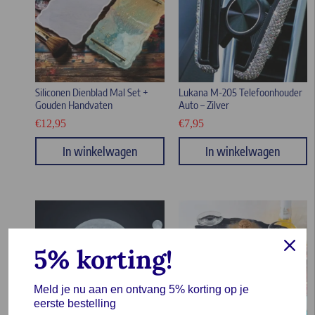
Siliconen Dienblad Mal Set +
Lukana M-205 Telefoonhouder
Gouden Handvaten
Auto – Zilver
€
12,95
€
7,95
In winkelwagen
In winkelwagen
5% korting!
Meld je nu aan en ontvang 5% korting op je
eerste bestelling