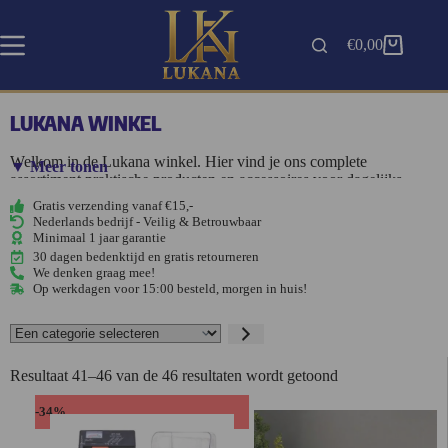
€
0,00
LUKANA WINKEL
Welkom in de Lukana winkel. Hier vind je ons complete
▼ Meer tonen
assortiment praktische producten en accessoires voor dagelijks
gebruik. Van handige
auto accessoires
en creatieve
epoxy
Gratis verzending vanaf €15,-
producten
tot stijlvolle items voor
thuis & onderweg
. Bij Lukana
Nederlands bedrijf - Veilig & Betrouwbaar
combineren we functionaliteit met design, zodat je producten vindt
Minimaal 1 jaar garantie
die het dagelijks leven makkelijker maken.
30 dagen bedenktijd en gratis retourneren
We denken graag mee!
Op werkdagen voor 15:00 besteld, morgen in huis!
Bekijk onze belangrijkste categorieën:
Auto accessoires
Epoxy & Resin
Thuis & Onderweg
Resultaat 41–46 van de 46 resultaten wordt getoond
-34%